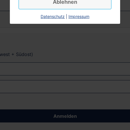
Ablehnen
Datenschutz
|
Impressum
dwest + Südost)
Anmelden