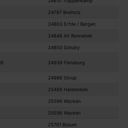
24610 Trappenkamp
24797 Breiholz
24803 Erfde / Bargen
24848 Alt Bennebek
24850 Schuby
18
24939 Flensburg
24966 Sörup
25469 Halstenbek
25596 Wacken
25596 Wacken
25761 Büsum