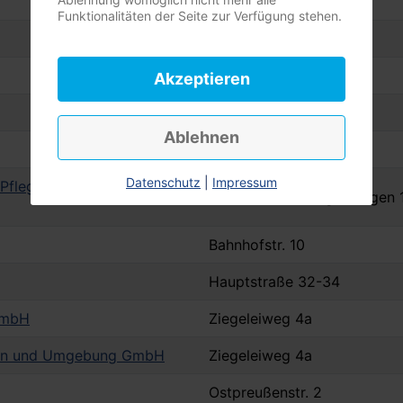
Danziger Str. 12a
Funktionalitäten der Seite zur Verfügung stehen.
Meckelmoor 2
Langeckern 7
Akzeptieren
Sprillbek 2
Ablehnen
Husumer Straße 7a
Datenschutz
|
Impressum
 Pflegezentrum 'Am
Otto-Heinrich-Engel-Bogen 
Bahnhofstr. 10
Hauptstraße 32-34
GmbH
Ziegeleiweg 4a
ken und Umgebung GmbH
Ziegeleiweg 4a
Ostpreußenstr. 2