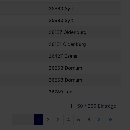
25980 Sylt
25980 Sylt
26127 Oldenburg
26131 Oldenburg
26427 Esens
26553 Dornum
26553 Dornum
26789 Leer
1 - 50 / 266 Einträge
1
2
3
4
5
6