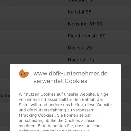
Karlstal 38
Ivensring 31-33
Richthofenstr. 60
Dorfstr. 25
Hauptstr. 1 a
Ravenshorster Weg 15
www.dbfk-unternehmer.de
verwendet Cookies
Memellandstr. 16
Wir nutzen Cookies auf unserer Website. Einige
Ambulanter Pflegedienst
Rügenstr. 5
von ihnen sind essenziell für den Betrieb der
Seite, während andere uns helfen, diese Website
Bahnhofstr. 55
und die Nutzererfahrung zu verbessern
(Tracking Cookies). Sie können selbst
Marktplatz 1
entscheiden, ob Sie die Cookies zulassen
möchten. Bitte beachten Sie, dass bei einer
Ablehnung womöglich nicht mehr alle