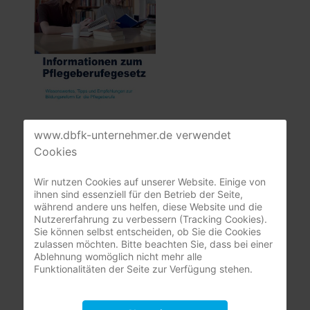
www.dbfk-unternehmer.de verwendet
Mitgliederbereich
Cookies
Wir nutzen Cookies auf unserer Website. Einige von
nur registrierte Pflegeunternehmer:innen
ihnen sind essenziell für den Betrieb der Seite,
(DBfK Nordwest + Südost)
während andere uns helfen, diese Website und die
Nutzererfahrung zu verbessern (Tracking Cookies).
Benutzername
Sie können selbst entscheiden, ob Sie die Cookies
zulassen möchten. Bitte beachten Sie, dass bei einer
Ablehnung womöglich nicht mehr alle
Funktionalitäten der Seite zur Verfügung stehen.
Passwort
Passwort