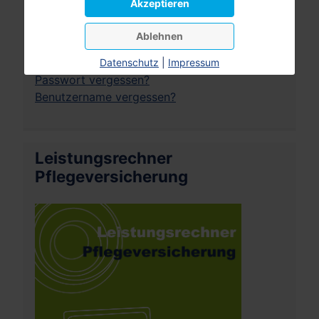
Akzeptieren
Angemeldet bleiben
Ablehnen
Anmelden
Datenschutz
|
Impressum
Passwort vergessen?
Benutzername vergessen?
Leistungsrechner
Pflegeversicherung