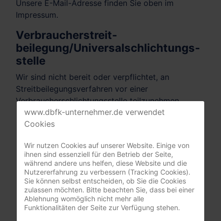
Unsere E-Mail-Adresse finden Sie oben im
Impressum.
Verbraucher­streit­
beilegung/Universal­schlichtungs­
stelle
Wir sind nicht bereit oder verpflichtet, an
Streitbeilegungsverfahren vor einer
Verbraucherschlichtungsstelle teilzunehmen.
www.dbfk-unternehmer.de verwendet
Cookies
Mitgliederbereich
Wir nutzen Cookies auf unserer Website. Einige von
ihnen sind essenziell für den Betrieb der Seite,
nur registrierte Pflegeunternehmer:innen
während andere uns helfen, diese Website und die
(DBfK Nordwest + Südost)
Nutzererfahrung zu verbessern (Tracking Cookies).
Sie können selbst entscheiden, ob Sie die Cookies
Benutzername
zulassen möchten. Bitte beachten Sie, dass bei einer
Ablehnung womöglich nicht mehr alle
Funktionalitäten der Seite zur Verfügung stehen.
Passwort