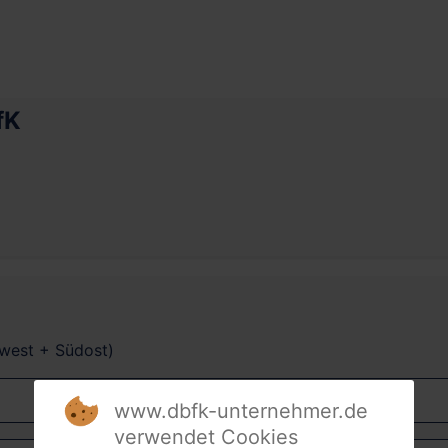
fK
dwest + Südost)
www.dbfk-unternehmer.de
verwendet Cookies